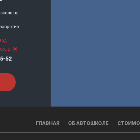
(около пл.
 (напротив
гард
р., д. 9б
05-52
ГЛАВНАЯ
ОБ АВТОШКОЛЕ
СТОИМО