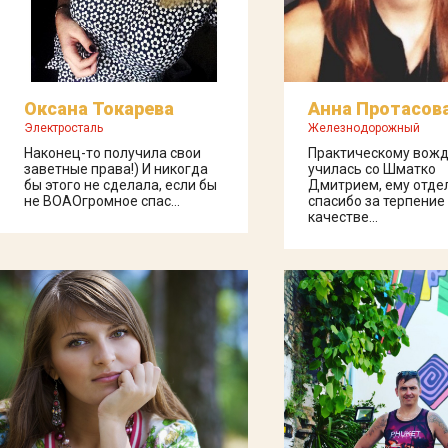
Оксана Токарева
Анна Протасов
Электросталь
Железнодорожный
Наконец-то получила свои
Практическому вож
заветные права!) И никогда
училась со Шматко
бы этого не сделала, если бы
Дмитрием, ему отде
не ВОАОгромное спас...
спасибо за терпение 
качестве...