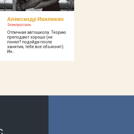
Александр Икиликян
Электросталь
Отличная автошкола. Теорию
преподают хорошо (не
понял? подойди после
занятия, тебе все объяснят).
Ин...
с