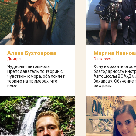
Алена Бухтоярова
Марина Иванов
Дмитров
Электросталь
Чудесная автошкола.
Хочу выразить огро
Преподаватель по теории с
благодарность инст
чувством юмора, объясняет
Автошколы ВОА-Дм
теорию на примерах, что
Захарову. Обучение 
помо...
вождени...