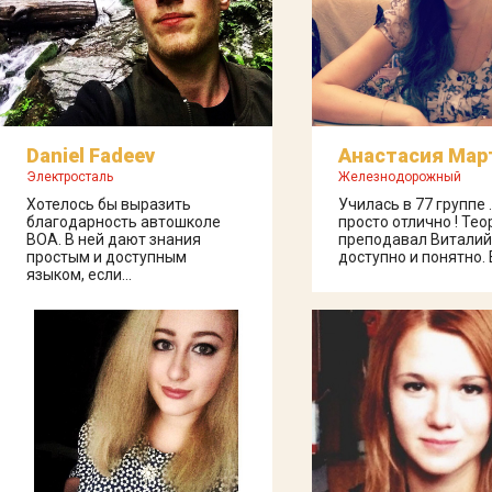
Daniel Fadeev
Анастасия Мар
Электросталь
Железнодорожный
Хотелось бы выразить
Училась в 77 группе 
благодарность автошколе
просто отлично ! Те
ВОА. В ней дают знания
преподавал Виталий 
простым и доступным
доступно и понятно. Е
языком, если...