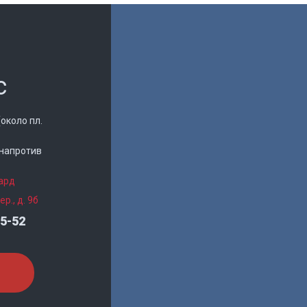
с
(около пл.
 (напротив
гард
р., д. 9б
05-52