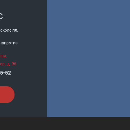
с
(около пл.
 (напротив
гард
р., д. 9б
05-52